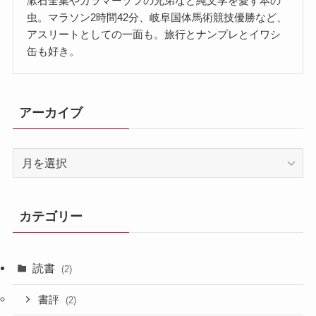
漱石全集やカラマーゾフの兄弟など純文学を愛す本の
虫。マラソン2時間42分、岐阜国体馬術競技優勝など、
アスリートとしての一面も。旅行とナンプレとイワシ
缶も好き。
アーカイブ
ア
ー
カ
イ
カテゴリー
ブ
読書
(2)
書評
(2)