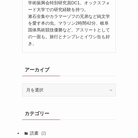
学術振興会特別研究員DC1。オックスフォ
ード大学での研究経験を持つ。
漱石全集やカラマーゾフの兄弟など純文学
を愛す本の虫。マラソン2時間42分、岐阜
国体馬術競技優勝など、アスリートとして
の一面も。旅行とナンプレとイワシ缶も好
き。
アーカイブ
ア
ー
カ
イ
カテゴリー
ブ
読書
(2)